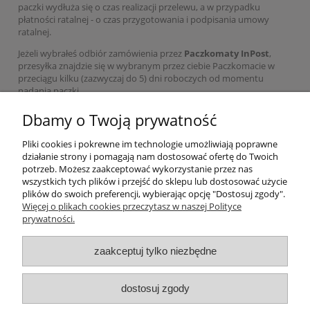
paczki wydłuża się o czas realizacji przelewu, a w przypadku
płatności ratalnej - o czas przygotowania i podpisania umowy
ratalnej.
Jeżeli wybrałeś odbiór zamówienia przez
Paczkomaty InPost
,
przesyłka znajdzie się w wybranym przez ciebie Paczkomacie w
przeciągu kilku (zazwyczaj do 5) dni roboczych od momentu
nadania paczki.
Dbamy o Twoją prywatność
Pomoc
Pliki cookies i pokrewne im technologie umożliwiają poprawne
działanie strony i pomagają nam dostosować ofertę do Twoich
potrzeb. Możesz zaakceptować wykorzystanie przez nas
Moje konto
wszystkich tych plików i przejść do sklepu lub dostosować użycie
plików do swoich preferencji, wybierając opcję "Dostosuj zgody".
Więcej o plikach cookies przeczytasz w naszej Polityce
Płatności i dostawa
prywatności.
Informacje
zaakceptuj tylko niezbędne
O nas
dostosuj zgody