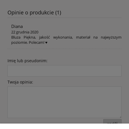
Opinie o produkcie (1)
Diana
22 grudnia 2020
Bluza Piękna, jakość wykonania, materiał na najwyższym
poziomie. Polecam! ♥️
Imię lub pseudonim:
Twoja opinia:
wyślij