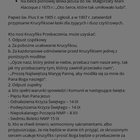
Na belce pionowej słowa Jezusa do św. Małgorzaty Marii
Alacoque z 1675 r.: „Oto Serce, które tak umiłowało ludzi”.
Papież św. Pius X w 1905 r. ogłosił, a w 1907 r. zatwierdził
przypisanie Krucyfiksowi łaski dla żyjących i dusz czyśćcowych.
Kto nosi Krucyfiks Przebaczenia, może uzyskać:
1. Odpust cząstkowy
a. Za pobożne ucałowanie Krucyfiksu,
b. Za każdorazowe odmówienie przed Krucyfiksem jednej z
poniższych modlitw:
- „Ojcze nasz, który jesteś w niebie, przebacz nam nasze winy, tak
jak my przebaczamy tym, którzy zawinili przeciwko nam”,
- „Proszę Najświętszą Maryję Pannę, aby modliła się za mnie do
Pana Boga naszego”.
2. Odpust zupełny
a. kto spełni warunki spowiedzi i Komunii w następujące święta:
- Pięciu Ran Pana Jezus
- Odnalezienia Krzyża Świętego – 14 IX
- Podwyższenia Krzyża Świętego – 14 IX
- Niepokalanego Poczęcia NMP – 8 XII
- Siedmiu Boleści NMP 15 IX
b. Kto w chwili śmierci, wzmocniony sakramentami, albo
przypuszczając, że nie będzie w stanie ich przyjąć, ze skruszonym
sercem ucałuje Krucyfiks i prosić Boga będzie o przebaczenie za