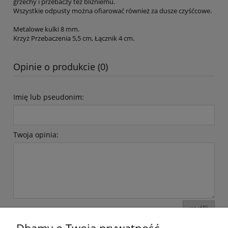
grzechy i przebaczy też bliźniemu.
Wszystkie odpusty można ofiarować również za dusze czyśćcowe.
Metalowe kulki 8 mm.
Krzyż Przebaczenia 5,5 cm, Łącznik 4 cm.
Opinie o produkcie (0)
Imię lub pseudonim:
Twoja opinia:
wyślij