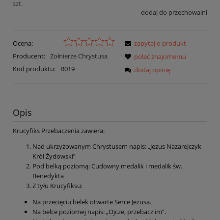
szt.
dodaj do przechowalni
Ocena:
zapytaj o produkt
Producent:
Żołnierze Chrystusa
poleć znajomemu
Kod produktu:
R019
dodaj opinię
Opis
Krucyfiks Przebaczenia zawiera:
Nad ukrzyżowanym Chrystusem napis: „Jezus Nazarejczyk
Król Żydowski”
Pod belką poziomą: Cudowny medalik i medalik św.
Benedykta
Z tyłu Krucyfiksu:
Na przecięciu belek otwarte Serce Jezusa.
Na belce poziomej napis: „Ojcze, przebacz im”.